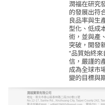
潤福在研究
的發展出符
良品率與生
型化、低成
術，並與產
突破，開發
"品質始終來
信，嚴謹的
成為全球市
變的目標與
潤福實業有限公司
地址：新北市泰山區泰林路二段292巷11號
No.12-17, Sanhe Rd., Xinzhuang City, Taipei County 242, Tai
電子信箱/EMAIL：srf84629693@gmail.com 電話/TEL： 886-